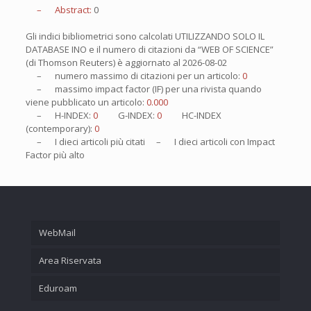
– Abstract:
0
Gli indici bibliometrici sono calcolati UTILIZZANDO SOLO IL
DATABASE INO e il numero di citazioni da “WEB OF SCIENCE”
(di Thomson Reuters) è aggiornato al
2026-08-02
– numero massimo di citazioni per un articolo:
0
– massimo impact factor (IF) per una rivista quando
viene pubblicato un articolo:
0.000
– H-INDEX:
0
G-INDEX:
0
HC-INDEX
(contemporary):
0
– I
dieci
articoli più citati – I
dieci
articoli con Impact
Factor più alto
WebMail
Area Riservata
Eduroam