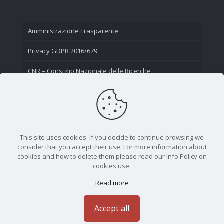
Amministrazione Trasparente
Privacy GDPR 2016/679
CNR – Consiglio Nazionale delle Ricerche
Contatti
This site uses cookies. If you decide to continue browsing we
consider that you accept their use. For more information about
cookies and how to delete them please read our Info Policy on
cookies use.
Read more
CNR - Istituto Nazionale di Ottica - Largo Fermi 6, 50125
Firenze | Tel. 05523081 - P.IVA 02118311006
Accept all