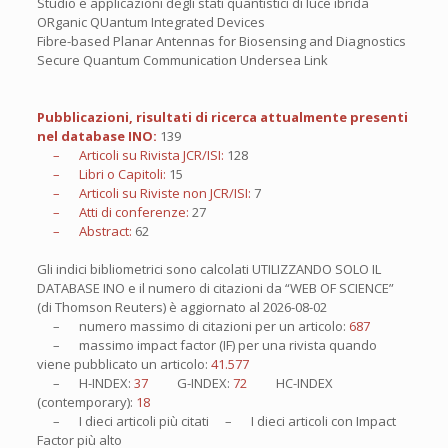
Studio e applicazioni degli stati quantistici di luce ibrida
ORganic QUantum Integrated Devices
Fibre-based Planar Antennas for Biosensing and Diagnostics
Secure Quantum Communication Undersea Link
Pubblicazioni, risultati di ricerca attualmente presenti
nel database INO:
139
– Articoli su Rivista JCR/ISI:
128
– Libri o Capitoli:
15
– Articoli su Riviste non JCR/ISI:
7
– Atti di conferenze:
27
– Abstract:
62
Gli indici bibliometrici sono calcolati UTILIZZANDO SOLO IL
DATABASE INO e il numero di citazioni da “WEB OF SCIENCE”
(di Thomson Reuters) è aggiornato al
2026-08-02
– numero massimo di citazioni per un articolo:
687
– massimo impact factor (IF) per una rivista quando
viene pubblicato un articolo:
41.577
– H-INDEX:
37
G-INDEX:
72
HC-INDEX
(contemporary):
18
– I
dieci
articoli più citati – I
dieci
articoli con Impact
Factor più alto