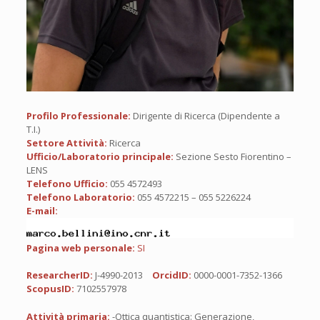
Profilo Professionale:
Dirigente di Ricerca (Dipendente a
T.I.)
Settore Attività:
Ricerca
Ufficio/Laboratorio principale:
Sezione Sesto Fiorentino –
LENS
Telefono Ufficio:
055 4572493
Telefono Laboratorio:
055 4572215 – 055 5226224
E-mail:
Pagina web personale:
SI
ResearcherID:
J-4990-2013
OrcidID:
0000-0001-7352-1366
ScopusID:
7102557978
Attività primaria:
-Ottica quantistica: Generazione,