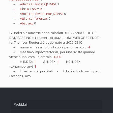
– Articoli su Rivista JCR/ISI:
1
– Libri o Capitoli:
0
– Articoli su Riviste non JCR/ISI:
0
– Atti di conferenze:
0
– Abstract:
0
Gli indici bibliometrici sono calcolati UTILIZZANDO SOLO IL
DATABASE INO e il numero di citazioni da “WEB OF SCIENCE”
(di Thomson Reuters) è aggiornato al
2026-08-02
– numero massimo di citazioni per un articolo:
4
– massimo impact factor (IF) per una rivista quando
viene pubblicato un articolo:
3.000
– H-INDEX:
1
G-INDEX:
1
HC-INDEX
(contemporary):
1
– I
dieci
articoli più citati – I
dieci
articoli con Impact
Factor più alto
WebMail